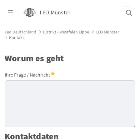
Zum Hauptinhalt springen
LEO Münster
Kontakt - LEO Münster
Leo Deutschland
Distrikt - Westfalen Lippe
LEO Münster
Kontakt
Worum es geht
Lions - Kontaktformular
Ihre Frage / Nachricht
Erforderlich
Kontaktdaten