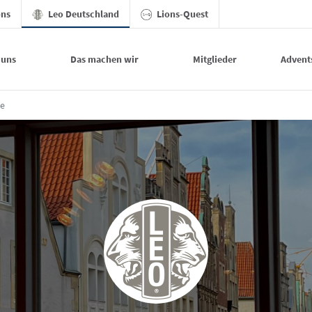
ons
Leo Deutschland
Lions-Quest
 uns
Das machen wir
Mitglieder
Advent
e